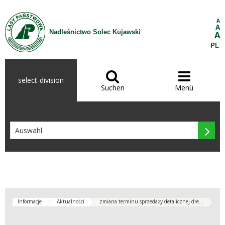
Zum Inhalt wechseln
A
A
Nadleśnictwo Solec Kujawski
A
PL


select-division
Suchen
Menü

Informacje
Aktualności
zmiana terminu sprzedaży detalicznej dre...