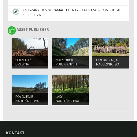
OBSZARY HCV W RAMACH CERTYFIKATU FSC - KONSULTACJE
SPOŁECZNE
ASSET PUBLISHER
ASSET PUBLISHER
SPRZEDAŻ
MAPY DRÓG
ORGANIZACJA
DREWNA,
PUBLICZNYCH
NADLEŚNICTWA
CHOINEK I
SADZONEK
POŁOŻENIE
LASY
NADLEŚNICTWA
NADLEŚNICTWA
KONTAKT: