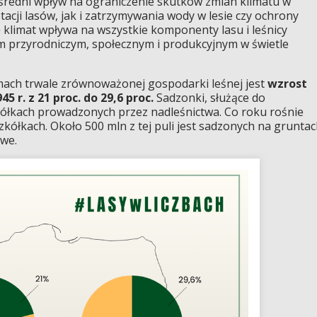
średni wpływ na ograniczenie skutków zmian klimatu w
cji lasów, jak i zatrzymywania wody w lesie czy ochrony
 klimat wpływa na wszystkie komponenty lasu i leśnicy
 przyrodniczym, społecznym i produkcyjnym w świetle
mach trwale zrównoważonej gospodarki leśnej jest
wzrost
5 r. z 21 proc. do 29,6 proc.
Sadzonki, służące do
ółkach prowadzonych przez nadleśnictwa. Co roku rośnie
kółkach. Około 500 mln z tej puli jest sadzonych na grunta
owe.