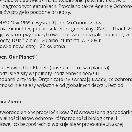
w USA. W odpowiedzi na to wydarzenie powstały ustawy o
e i zagrożonych gatunkach. Powołano także Agencję Ochron
rajów przyjęło podobne przepisy.
UNESCO w 1969 r. wystąpił John McConnel z ideą
ia Ziemi. Ideę poparł sekretarz generalny ONZ, U Thant. 2
cję, w której wyznaczył równonoc wiosenną jako moment, w
zą Dzień Ziemi - 20 albo 21 marca. W 2009 r.
iło nową datę - 22 kwietnia.
wer, Our Planet”
ur Power, Our Planet” (nasza moc, nasza planeta) –
zi się z siły wspólnoty, codziennych decyzji i
sobami przyrody. Organizatorzy zwracają uwagę, że ochron
ności nie zależy wyłącznie od globalnych decyzji, lecz od
nia Ziemi
odzwierciedlenie w pracy leśników. Zrównoważona gospodark
wialności lasów, ochrony różnorodności biologicznej i
owej, co bezpośrednio wpisuje się w przesłanie „Naszej