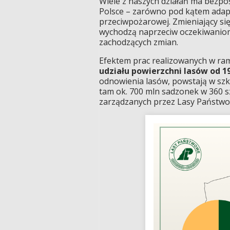
Wiele z naszych działań ma bezpo
Polsce – zarówno pod kątem adapta
przeciwpożarowej. Zmieniający się
wychodzą naprzeciw oczekiwaniom
zachodzących zmian.
Efektem prac realizowanych w ra
udziału powierzchni lasów od 194
odnowienia lasów, powstają w szk
tam ok. 700 mln sadzonek w 360 sz
zarządzanych przez Lasy Państw