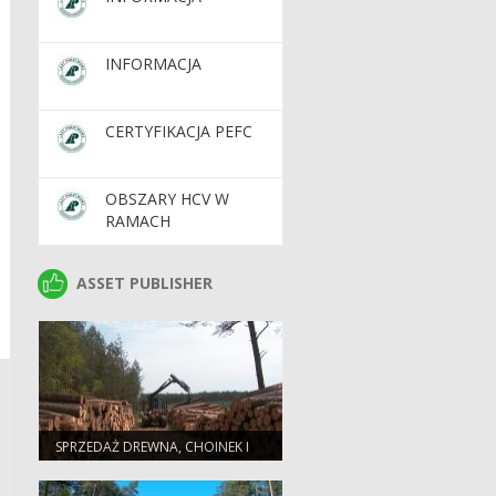
INFORMACJA
CERTYFIKACJA PEFC
OBSZARY HCV W
RAMACH
CERTYFIKATU FSC -
KONSULTACJE
ASSET PUBLISHER
ASSET PUBLISHER
SPOŁECZNE
SPRZEDAŻ DREWNA, CHOINEK I
SADZONEK