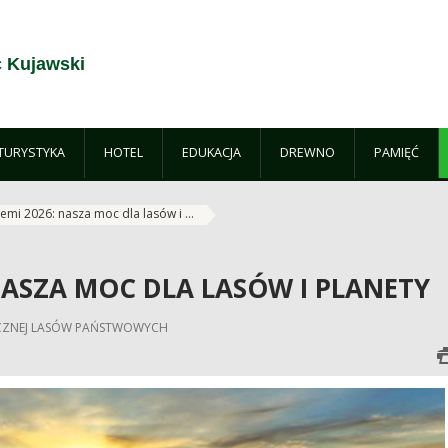
c Kujawski
TURYSTYKA
HOTEL
EDUKACJA
DREWNO
PAMIĘĆ
emi 2026: nasza moc dla lasów i ...
 NASZA MOC DLA LASÓW I PLANETY
ŁECZNEJ LASÓW PAŃSTWOWYCH