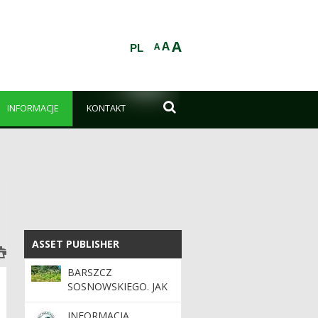
A
A
A
PL

INFORMACJE
KONTAKT
ASSET PUBLISHER
ASSET PUBLISHER
BARSZCZ
SOSNOWSKIEGO. JAK
SIĘ PRZED NIM
CHRONIĆ?
INFORMACJA