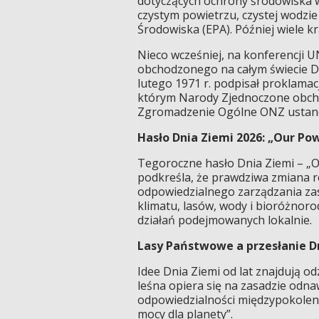
dotyczących ochrony środowiska 
czystym powietrzu, czystej wodzi
Środowiska (EPA). Później wiele k
Nieco wcześniej, na konferencji 
obchodzonego na całym świecie Dn
lutego 1971 r. podpisał proklama
którym Narody Zjednoczone obchod
Zgromadzenie Ogólne ONZ ustanow
Hasło Dnia Ziemi 2026: „Our Po
Tegoroczne hasło Dnia Ziemi – „O
podkreśla, że prawdziwa zmiana rod
odpowiedzialnego zarządzania za
klimatu, lasów, wody i bioróżnorod
działań podejmowanych lokalnie.
Lasy Państwowe a przesłanie D
Idee Dnia Ziemi od lat znajdują 
leśna opiera się na zasadzie odna
odpowiedzialności międzypokoleni
mocy dla planety”.