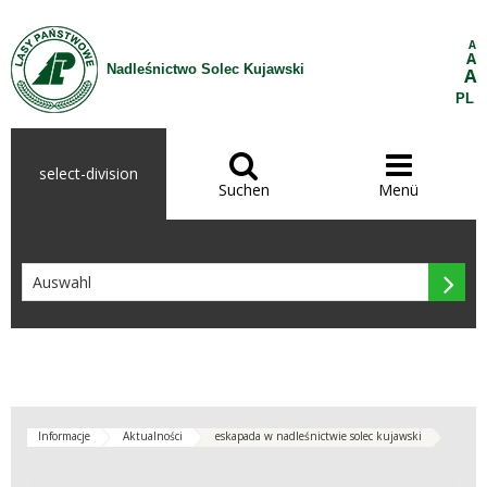
Zum Inhalt wechseln
A
A
Nadleśnictwo Solec Kujawski
A
PL


select-division
Suchen
Menü

Informacje
Aktualności
eskapada w nadleśnictwie solec kujawski