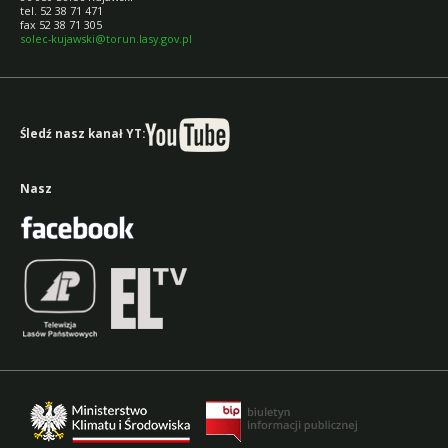
tel. 52 38 71 471
fax 52 38 71 305
solec-kujawski@torun.lasy.gov.pl
Śledź nasz kanał YT:
Nasz