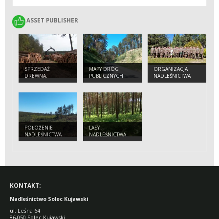
ASSET PUBLISHER
ASSET PUBLISHER
SPRZEDAŻ
MAPY DRÓG
ORGANIZACJA
DREWNA,
PUBLICZNYCH
NADLEŚNICTWA
CHOINEK I
SADZONEK
POŁOŻENIE
LASY
NADLEŚNICTWA
NADLEŚNICTWA
KONTAKT:
Nadleśnictwo Solec Kujawski
ul. Leśna 64
86-050 Solec Kujawski