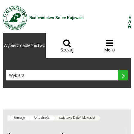
Przejdź do treści
A
Nadleśnictwo Solec Kujawski
A
A


Wybierz nadleśnictwo
Szukaj
Menu

Informacje
Aktualności
Światowy Dzień Mokradeł