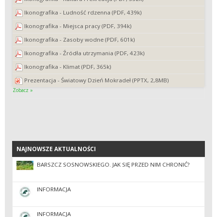
Ikonografika - Ludność rdzenna (PDF, 439k)
Ikonografika - Miejsca pracy (PDF, 394k)
Ikonografika - Zasoby wodne (PDF, 601k)
Ikonografika - Źródła utrzymania (PDF, 423k)
Ikonografika - Klimat (PDF, 365k)
Prezentacja - Światowy Dzień Mokradeł (PPTX, 2,8MB)
Zobacz »
NAJNOWSZE AKTUALNOŚCI
NAJNOWSZE AKTUALNOŚCI
BARSZCZ SOSNOWSKIEGO. JAK SIĘ PRZED NIM CHRONIĆ?
INFORMACJA
INFORMACJA