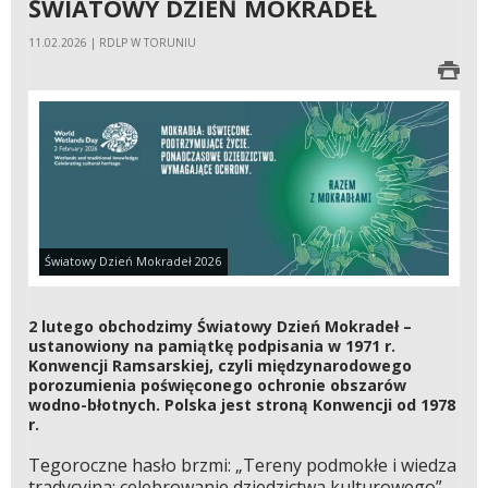
ŚWIATOWY DZIEŃ MOKRADEŁ
11.02.2026 | RDLP W TORUNIU
Światowy Dzień Mokradeł 2026
2 lutego obchodzimy Światowy Dzień Mokradeł –
ustanowiony na pamiątkę podpisania w 1971 r.
Konwencji Ramsarskiej, czyli międzynarodowego
porozumienia poświęconego ochronie obszarów
wodno-błotnych. Polska jest stroną Konwencji od 1978
r.
Tegoroczne hasło brzmi: „Tereny podmokłe i wiedza
tradycyjna: celebrowanie dziedzictwa kulturowego”.