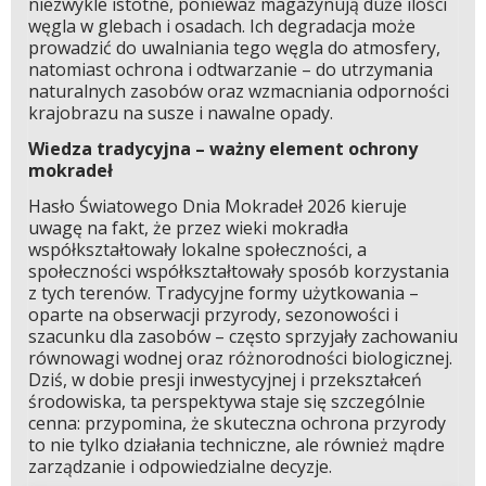
niezwykle istotne, ponieważ magazynują duże ilości
węgla w glebach i osadach. Ich degradacja może
prowadzić do uwalniania tego węgla do atmosfery,
natomiast ochrona i odtwarzanie – do utrzymania
naturalnych zasobów oraz wzmacniania odporności
krajobrazu na susze i nawalne opady.
Wiedza tradycyjna – ważny element ochrony
mokradeł
Hasło Światowego Dnia Mokradeł 2026 kieruje
uwagę na fakt, że przez wieki mokradła
współkształtowały lokalne społeczności, a
społeczności współkształtowały sposób korzystania
z tych terenów. Tradycyjne formy użytkowania –
oparte na obserwacji przyrody, sezonowości i
szacunku dla zasobów – często sprzyjały zachowaniu
równowagi wodnej oraz różnorodności biologicznej.
Dziś, w dobie presji inwestycyjnej i przekształceń
środowiska, ta perspektywa staje się szczególnie
cenna: przypomina, że skuteczna ochrona przyrody
to nie tylko działania techniczne, ale również mądre
zarządzanie i odpowiedzialne decyzje.