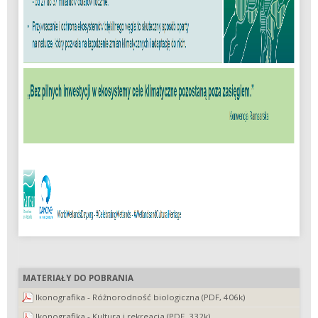
MATERIAŁY DO POBRANIA
Ikonografika - Różnorodność biologiczna (PDF, 406k)
Ikonografika - Kultura i rekreacja (PDF, 332k)