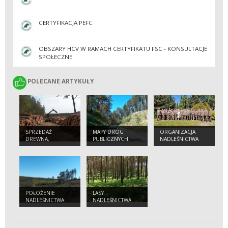
CERTYFIKACJA PEFC
OBSZARY HCV W RAMACH CERTYFIKATU FSC - KONSULTACJE
SPOŁECZNE
POLECANE ARTYKUŁY
POLECANE ARTYKUŁY
SPRZEDAŻ
MAPY DRÓG
ORGANIZACJA
DREWNA,
PUBLICZNYCH
NADLEŚNICTWA
CHOINEK I
SADZONEK
POŁOŻENIE
LASY
NADLEŚNICTWA
NADLEŚNICTWA