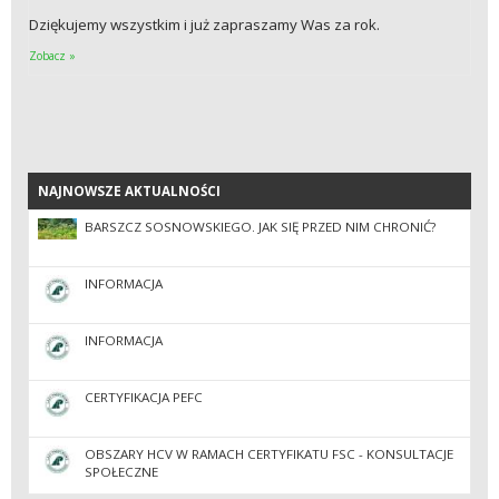
Dziękujemy wszystkim i już zapraszamy Was za rok.
Zobacz »
NAJNOWSZE AKTUALNOŚCI
NAJNOWSZE AKTUALNOŚCI
BARSZCZ SOSNOWSKIEGO. JAK SIĘ PRZED NIM CHRONIĆ?
INFORMACJA
INFORMACJA
CERTYFIKACJA PEFC
OBSZARY HCV W RAMACH CERTYFIKATU FSC - KONSULTACJE
SPOŁECZNE