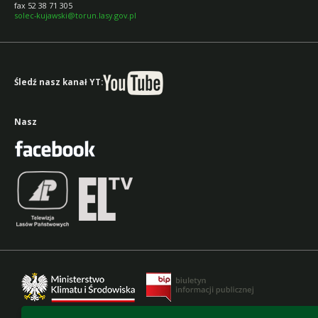
fax 52 38 71 305
solec-kujawski@torun.lasy.gov.pl
Śledź nasz kanał YT:
Nasz