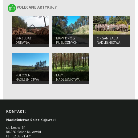
POLECANE ARTYKUŁY
POLECANE ARTYKUŁY
SPRZEDAŻ
MAPY DRÓG
ORGANIZACJA
DREWNA,
PUBLICZNYCH
NADLEŚNICTWA
CHOINEK I
SADZONEK
POŁOŻENIE
LASY
NADLEŚNICTWA
NADLEŚNICTWA
KONTAKT:
Nadleśnictwo Solec Kujawski
ul. Leśna 64
86-050 Solec Kujawski
tel. 52 38 71 471