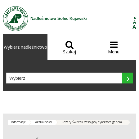
Przejdź do treści
A
Nadleśnictwo Solec Kujawski
A
A


Wybierz nadleśnictwo
Szukaj
Menu

Informacje
Aktualności
Cezary Świstak zastępcą dyrektora genera...