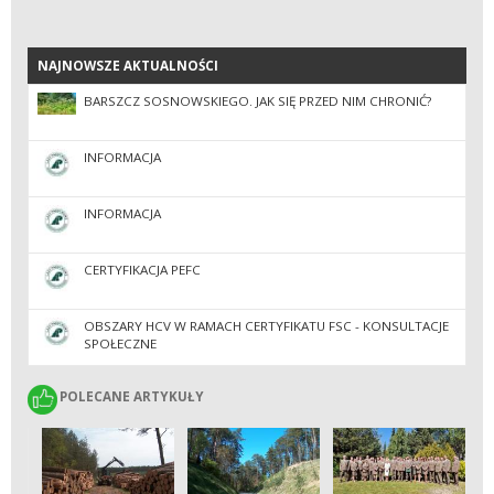
NAJNOWSZE AKTUALNOŚCI
NAJNOWSZE AKTUALNOŚCI
BARSZCZ SOSNOWSKIEGO. JAK SIĘ PRZED NIM CHRONIĆ?
INFORMACJA
INFORMACJA
CERTYFIKACJA PEFC
OBSZARY HCV W RAMACH CERTYFIKATU FSC - KONSULTACJE
SPOŁECZNE
POLECANE ARTYKUŁY
POLECANE ARTYKUŁY