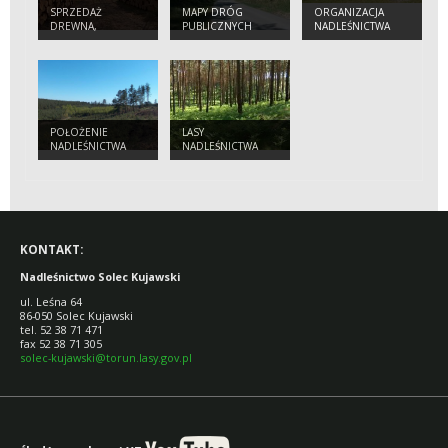
SPRZEDAŻ
MAPY DRÓG
ORGANIZACJA
DREWNA,
PUBLICZNYCH
NADLEŚNICTWA
CHOINEK I
SADZONEK
POŁOŻENIE
LASY
NADLEŚNICTWA
NADLEŚNICTWA
KONTAKT:
Nadleśnictwo Solec Kujawski
ul. Leśna 64
86-050 Solec Kujawski
tel. 52 38 71 471
fax 52 38 71 305
solec-kujawski@torun.lasy.gov.pl